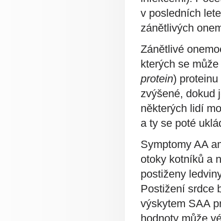
v posledních let
zánětlivých one
Zánětlivé onemo
kterých se může 
protein
) proteinu
zvýšené, dokud j
některých lidí m
a ty se poté uklá
Symptomy AA amyl
otoky kotníků a 
postiženy ledvin
Postižení srdce 
výskytem SAA pro
hodnoty může vés