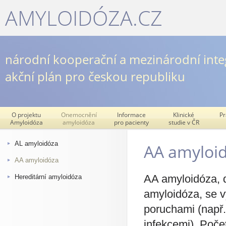
AMYLOIDÓZA.CZ
národní kooperační a mezinárodní inte
akční plán pro českou republiku
O projektu
Onemocnění
Informace
Klinické
Pr
Amyloidóza
amyloidóza
pro pacienty
studie v ČR
AL amyloidóza
AA amyloi
AA amyloidóza
AA amyloidóza, d
Hereditární amyloidóza
amyloidóza, se v
poruchami (např. 
infekcemi). Poče