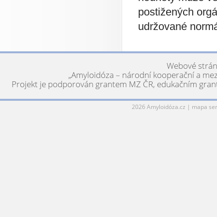
postižených orgá
udržované normál
Webové stránk
„Amyloidóza – národní kooperační a mezi
Projekt je podporován grantem MZ ČR, edukačním grant
2026 Amyloidóza.cz |
mapa ser